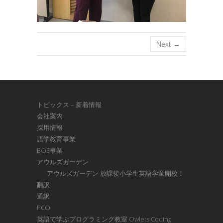
Next →
トピックス – 新着情報
会社案内
採用情報
語学教育事業
BOE事業
アウルズガーデン
アウルズガーデン 放課後小学生英語学童開校！
翻訳
通訳
PCO
英語で学ぶプログラミング教室 Owlets Coding