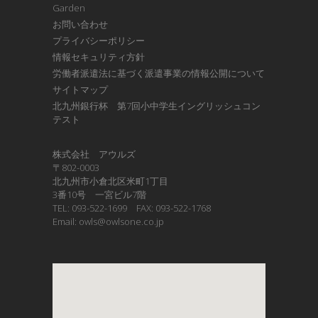
Garden
お問い合わせ
プライバシーポリシー
情報セキュリティ方針
労働者派遣法に基づく派遣事業の情報公開について
サイトマップ
北九州銀行杯 第7回小中学生イングリッシュコン
テスト
株式会社 アウルズ
〒802-0003
北九州市小倉北区米町1丁目
3番10号 一宮ビル7階
TEL: 093-522-1699 FAX: 093-522-1768
Email: owls@owlsone.co.jp