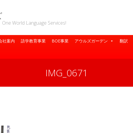
ズ
rld Language Services!
会社案内
語学教育事業
BOE事業
アウルズガーデン
翻訳
IMG_0671