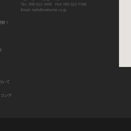
TEL: 093-522-1699 FAX: 093-522-1768
Email: owls@owlsone.co.jp
開校！
g
ついて
ュコンテ