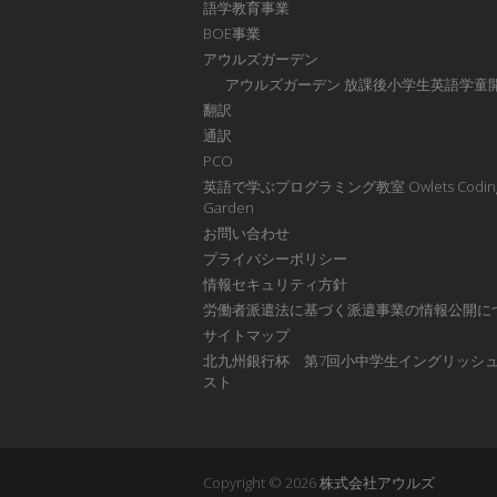
語学教育事業
BOE事業
アウルズガーデン
アウルズガーデン 放課後小学生英語学童
翻訳
通訳
PCO
英語で学ぶプログラミング教室 Owlets Codin
Garden
お問い合わせ
プライバシーポリシー
情報セキュリティ方針
労働者派遣法に基づく派遣事業の情報公開に
サイトマップ
北九州銀行杯 第7回小中学生イングリッシ
スト
Copyright © 2026
株式会社アウルズ