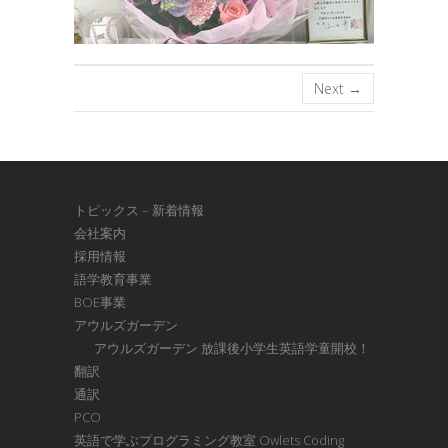
Next →
トピックス – 新着情報
会社案内
採用情報
語学教育事業
BOE事業
アウルズガーデン
アウルズガーデン 放課後小学生英語学童開校！
翻訳
通訳
PCO
英語で学ぶプログラミング教室 Owlets Coding