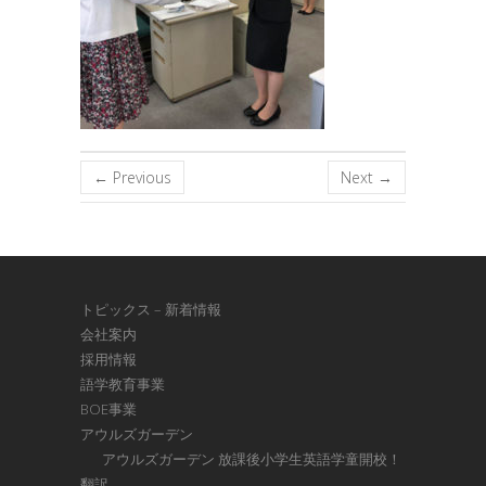
← Previous
Next →
トピックス – 新着情報
会社案内
採用情報
語学教育事業
BOE事業
アウルズガーデン
アウルズガーデン 放課後小学生英語学童開校！
翻訳