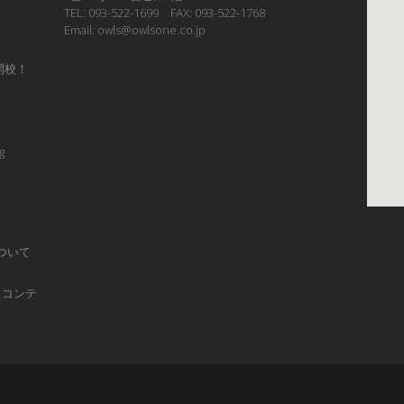
TEL: 093-522-1699 FAX: 093-522-1768
Email: owls@owlsone.co.jp
開校！
g
ついて
ュコンテ