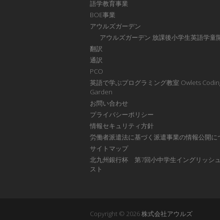
語学教育事業
BOE事業
アウルズガーデン
アウルズガーデン 放課後小学生英語学童
翻訳
通訳
PCO
英語で学ぶプログラミング教室 Owlets Codin
Garden
お問い合わせ
プライバシーポリシー
情報セキュリティ方針
労働者派遣法に基づく派遣事業の情報公開に
サイトマップ
北九州銀行杯 第7回小中学生イングリッシ
スト
Copyright © 2026
株式会社アウルズ