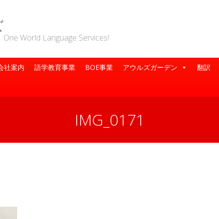
ズ
rld Language Services!
会社案内
語学教育事業
BOE事業
アウルズガーデン
翻訳
IMG_0171