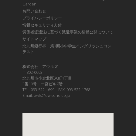
Garden
お問い合わせ
プライバシーポリシー
情報セキュリティ方針
労働者派遣法に基づく派遣事業の情報公開について
サイトマップ
北九州銀行杯 第7回小中学生イングリッシュコン
テスト
株式会社 アウルズ
〒802-0003
北九州市小倉北区米町1丁目
3番10号 一宮ビル7階
TEL: 093-522-1699 FAX: 093-522-1768
Email: owls@owlsone.co.jp