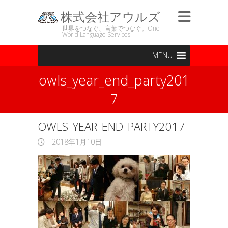
株式会社アウルズ
世界をつなぐ、言葉でつなぐ。One
World Language Services!
MENU
owls_year_end_party201
7
OWLS_YEAR_END_PARTY2017
2018年1月10日