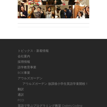
トピックス – 新着情報
会社案内
採用情報
語学教育事業
BOE事業
アウルズガーデン
アウルズガーデン 放課後小学生英語学童開校！
翻訳
通訳
PCO
英語で学ぶプログラミング教室 Owlets Coding