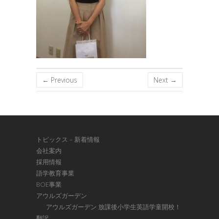
← Previous
Next →
トピックス – 新着情報
会社案内
採用情報
語学教育事業
BOE事業
アウルズガーデン
アウルズガーデン 放課後小学生英語学童開校！
翻訳