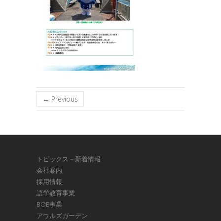
← Previous
トピックス – 新着情報
会社案内
採用情報
語学教育事業
BOE事業
アウルズガーデン