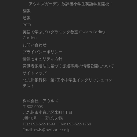
アウルズガーデン 放課後小学生英語学童開校！
翻訳
通訳
PCO
英語で学ぶプログラミング教室 Owlets Coding
Garden
お問い合わせ
プライバシーポリシー
情報セキュリティ方針
労働者派遣法に基づく派遣事業の情報公開について
サイトマップ
北九州銀行杯 第7回小中学生イングリッシュコン
テスト
株式会社 アウルズ
〒802-0003
北九州市小倉北区米町1丁目
3番10号 一宮ビル7階
TEL: 093-522-1699 FAX: 093-522-1768
Email: owls@owlsone.co.jp