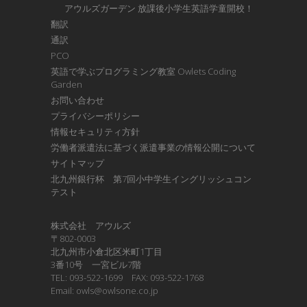
アウルズガーデン 放課後小学生英語学童開校！
翻訳
通訳
PCO
英語で学ぶプログラミング教室 Owlets Coding
Garden
お問い合わせ
プライバシーポリシー
情報セキュリティ方針
労働者派遣法に基づく派遣事業の情報公開について
サイトマップ
北九州銀行杯 第7回小中学生イングリッシュコン
テスト
株式会社 アウルズ
〒802-0003
北九州市小倉北区米町1丁目
3番10号 一宮ビル7階
TEL: 093-522-1699 FAX: 093-522-1768
Email: owls@owlsone.co.jp